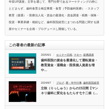
年収UP講座」主宰を通じて、専門分野であるマーケティングの枠に
とどまらず、歯科食育士検定事業・食育（予防歯科医療）・スタッフ
教育（接遇）・医療法人化・資金の最適化・資金調達・税務・保険・
投資・事業承継・相続など、歯科医院経営にまつわる問題に関する講
座やセミナーを企画・プロデュースし開催している。
この著者の最新の記事
2025/6/1
セミナー日程
,
マネー
,
提携講座
歯科医院の資金を最適化して運転資金・
教育資金・退職金・院長個人資産を増
や…
2024/8/7
ブログ
,
暦・年中行事
,
歯科医院経営
立秋（りっしゅう）からの15日間【マン
ネリ歯科に変化をもたらす七十二候（…