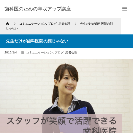
歯科医のための年収アップ講座
Home
コミュニケーション
,
ブログ
,
患者心理
先生だけが歯科医院の顔
じゃない
先生だけが歯科医院の顔じゃない
2016/1/4
コミュニケーション
,
ブログ
,
患者心理