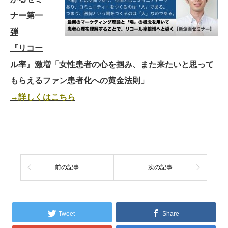
ナー第一
弾
『リコー
ル率』激増「女性患者の心を掴み、また来たいと思って
もらえるファン患者化への黄金法則」
→詳しくはこちら
前の記事
次の記事
Tweet
Share