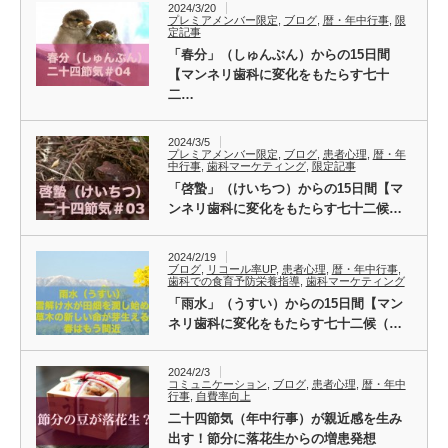
2024/3/20
プレミアメンバー限定
,
ブログ
,
暦・年中行事
,
限
定記事
「春分」（しゅんぶん）からの15日間
【マンネリ歯科に変化をもたらす七十
二…
2024/3/5
プレミアメンバー限定
,
ブログ
,
患者心理
,
暦・年
中行事
,
歯科マーケティング
,
限定記事
「啓蟄」（けいちつ）からの15日間【マ
ンネリ歯科に変化をもたらす七十二候…
2024/2/19
ブログ
,
リコール率UP
,
患者心理
,
暦・年中行事
,
歯科での食育予防栄養指導
,
歯科マーケティング
「雨水」（うすい）からの15日間【マン
ネリ歯科に変化をもたらす七十二候（…
2024/2/3
コミュニケーション
,
ブログ
,
患者心理
,
暦・年中
行事
,
自費率向上
二十四節気（年中行事）が親近感を生み
出す！節分に落花生からの増患発想