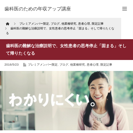
歯科医のための年収アップ講座
Home
プレミアメンバー限定
,
ブログ
,
他業種研究
,
患者心理
,
限定記事
歯科医の難解な治療説明で、女性患者の思考停止「固まる」そして帰りたくな
る
歯科医の難解な治療説明で、女性患者の思考停止「固まる」そし
て帰りたくなる
2016/5/23
プレミアメンバー限定
,
ブログ
,
他業種研究
,
患者心理
,
限定記事