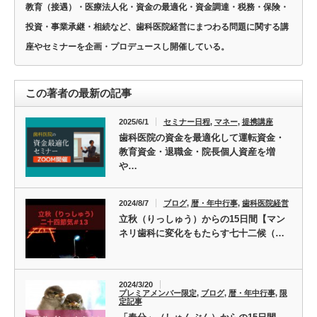
教育（接遇）・医療法人化・資金の最適化・資金調達・税務・保険・
投資・事業承継・相続など、歯科医院経営にまつわる問題に関する講
座やセミナーを企画・プロデュースし開催している。
この著者の最新の記事
2025/6/1
セミナー日程
,
マネー
,
提携講座
歯科医院の資金を最適化して運転資金・
教育資金・退職金・院長個人資産を増
や…
2024/8/7
ブログ
,
暦・年中行事
,
歯科医院経営
立秋（りっしゅう）からの15日間【マン
ネリ歯科に変化をもたらす七十二候（…
2024/3/20
プレミアメンバー限定
,
ブログ
,
暦・年中行事
,
限
定記事