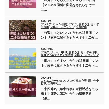
「春分」（しゅんぶん）からの15日間
【マンネリ歯科に変化をもたらす七十
二…
2024/3/5
プレミアメンバー限定
,
ブログ
,
患者心理
,
暦・年
中行事
,
歯科マーケティング
,
限定記事
「啓蟄」（けいちつ）からの15日間【マ
ンネリ歯科に変化をもたらす七十二候…
2024/2/19
ブログ
,
リコール率UP
,
患者心理
,
暦・年中行事
,
歯科での食育予防栄養指導
,
歯科マーケティング
「雨水」（うすい）からの15日間【マン
ネリ歯科に変化をもたらす七十二候（…
2024/2/3
コミュニケーション
,
ブログ
,
患者心理
,
暦・年中
行事
,
自費率向上
二十四節気（年中行事）が親近感を生み
出す！節分に落花生からの増患発想
【患…