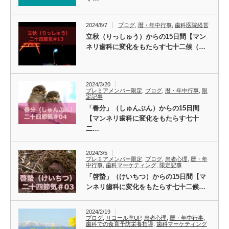
2024/8/7
ブログ
,
暦・年中行事
,
歯科医院経営
立秋（りっしゅう）からの15日間【マン
ネリ歯科に変化をもたらす七十二候（…
2024/3/20
プレミアメンバー限定
,
ブログ
,
暦・年中行事
,
限
定記事
「春分」（しゅんぶん）からの15日間
【マンネリ歯科に変化をもたらす七十
二…
2024/3/5
プレミアメンバー限定
,
ブログ
,
患者心理
,
暦・年
中行事
,
歯科マーケティング
,
限定記事
「啓蟄」（けいちつ）からの15日間【マ
ンネリ歯科に変化をもたらす七十二候…
2024/2/19
ブログ
,
リコール率UP
,
患者心理
,
暦・年中行事
,
歯科での食育予防栄養指導
,
歯科マーケティング