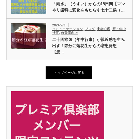
「雨水」（うすい）からの15日間【マン
ネリ歯科に変化をもたらす七十二候（…
2024/2/3
コミュニケーション
,
ブログ
,
患者心理
,
暦・年中
行事
,
自費率向上
二十四節気（年中行事）が親近感を生み
出す！節分に落花生からの増患発想
【患…
トップページに戻る