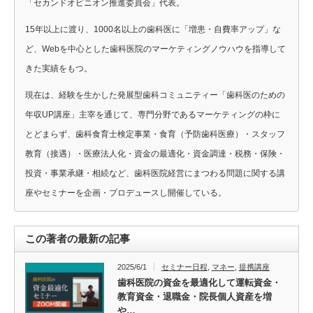
「セカンドオピニオン推進委員会」代表。
15年以上に渡り、1000名以上の歯科医に「増患・自費率アップ」な
ど、Webを中心とした歯科医院のマーケティングノウハウを指導して
きた実績をもつ。
現在は、経験を生かした発展型歯科コミュニティー「歯科医のための
年収UP講座」主宰を通じて、専門分野であるマーケティングの枠に
とどまらず、歯科食育士検定事業・食育（予防歯科医療）・スタッフ
教育（接遇）・医療法人化・資金の最適化・資金調達・税務・保険・
投資・事業承継・相続など、歯科医院経営にまつわる問題に関する講
座やセミナーを企画・プロデュースし開催している。
この著者の最新の記事
2025/6/1
セミナー日程
,
マネー
,
提携講座
歯科医院の資金を最適化して運転資金・
教育資金・退職金・院長個人資産を増
や…