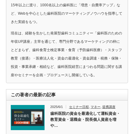
15年以上に渡り、1000名以上の歯科医に「増患・自費率アップ」な
ど、Webを中心とした歯科医院のマーケティングノウハウを指導して
きた実績をもつ。
現在は、経験を生かした発展型歯科コミュニティー「歯科医のための
年収UP講座」主宰を通じて、専門分野であるマーケティングの枠に
とどまらず、歯科食育士検定事業・食育（予防歯科医療）・スタッフ
教育（接遇）・医療法人化・資金の最適化・資金調達・税務・保険・
投資・事業承継・相続など、歯科医院経営にまつわる問題に関する講
座やセミナーを企画・プロデュースし開催している。
この著者の最新の記事
2025/6/1
セミナー日程
,
マネー
,
提携講座
歯科医院の資金を最適化して運転資金・
教育資金・退職金・院長個人資産を増
や…