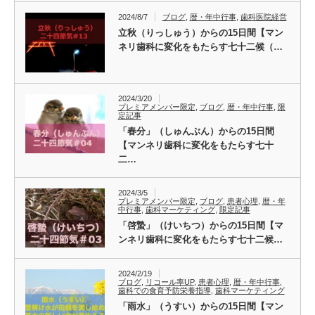
2024/8/7
ブログ
,
暦・年中行事
,
歯科医院経営
立秋（りっしゅう）からの15日間【マン
ネリ歯科に変化をもたらす七十二候（…
2024/3/20
プレミアメンバー限定
,
ブログ
,
暦・年中行事
,
限
定記事
「春分」（しゅんぶん）からの15日間
【マンネリ歯科に変化をもたらす七十
二…
2024/3/5
プレミアメンバー限定
,
ブログ
,
患者心理
,
暦・年
中行事
,
歯科マーケティング
,
限定記事
「啓蟄」（けいちつ）からの15日間【マ
ンネリ歯科に変化をもたらす七十二候…
2024/2/19
ブログ
,
リコール率UP
,
患者心理
,
暦・年中行事
,
歯科での食育予防栄養指導
,
歯科マーケティング
「雨水」（うすい）からの15日間【マン