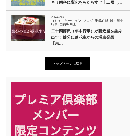
ネリ歯科に変化をもたらす七十二候（…
2024/2/3
コミュニケーション
,
ブログ
,
患者心理
,
暦・年中
行事
,
自費率向上
二十四節気（年中行事）が親近感を生み
出す！節分に落花生からの増患発想
【患…
トップページに戻る